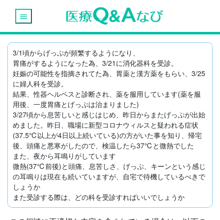
menu
3/1頃からげっぷが頻繁するようになり、

胃痛がするようになった為、3/21に消化器科を受診。

妊娠の可能性を指摘されてた為、胃薬と漢方薬をもらい、3/25
に婦人科を受診。

結果、性器ヘルペスと診断され、薬を服用しています(薬を服
用後、一度胃痛とげっぷは治まりました)

3/27頃から息苦しいと感じはじめ、昨日からまたげっぷが出始
めました。昨日、職場に新型コロナウィルスと疑われる症状
(37.5℃以上が4日以上続いている)の方がいた事を知り、帰宅
後、頭痛と悪寒がしたので、検温したら37℃と微熱でした

また、夜から耳鳴りがしています

微熱(37℃前後)と頭痛、息苦しさ、げっぷ、キーンという感じ
の耳鳴りは現在も続いていますが、自宅で待機しているべきで
しょうか

また受診する際は、どの科を受診すればいいでしょうか