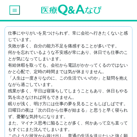
menu
仕事にやりがいを見つけられず、常に会社へ行きたくないと感
じています。

失敗が多く、自分の能力不足を痛感することが多いです。

何かを忘れているような不安感が常にあり、休日でも仕事のこ
とが気になってしまいます。

有給休暇を取っても、会社から電話がかかってくるのではない
かと心配で、定時の時間までは気が休まりません。

「人生は一度きりなのに、この生活でいいのか」と疑問を抱え
ながら過ごしています。

残業が多く、平日は寝落ちしてしまうこともあり、休日もやる
気を出さなければ何もできません。

眠りが浅く、明け方には仕事の夢を見ることもしばしばです。

日曜日の夜は「次の日から仕事が始まる」と思うと早く寝られ
ず、憂鬱な気持ちになります。

また、マイナス思考に陥ることが多く、何かあって立ち直って
もすぐにまた沈んでしまいます。

このような状況から抜け出し、普通の生活を送りたいと強く願