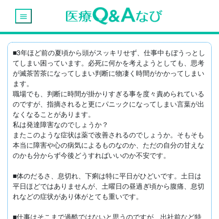
menu
■3年ほど前の夏頃から頭がスッキリせず、仕事中もぼうっとし
てしまい困っています。必死に何かを考えようとしても、思考
が滅茶苦茶になってしまい判断に物凄く時間がかかってしまい
ます。

職場でも、判断に時間が掛かりすぎる事を度々責められている
のですが、指摘されると更にパニックになってしまい言葉が出
なくなることがあります。

私は発達障害なのでしょうか？

またこのような症状は薬で改善されるのでしょうか。そもそも
本当に障害や心の病気によるものなのか、ただの自分の甘えな
のかも分からず今後どうすればいいのか不安です。

■体のだるさ、息切れ、下痢は特に平日がひどいです。土日は
平日ほどではありませんが、土曜日の昼過ぎ頃から腹痛、息切
れなどの症状があり体がとても重いです。

■仕事はそこまで過酷ではないと思うのですが、出社前など特