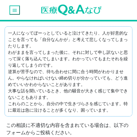
menu
一人になってぼーっとしていると泣けてきたり、人が好意的な
ことを言っても「自分なんかが」と考えて悲しくなってしまっ
たりします。

わがままを言ってしまった後に、それに対して申し訳ないと思
って深く落ち込んでしまいます。わかっていてもまたそれを繰
り返してしまうのです。

逆算が苦手なので、待ち合わせに間に合う時間がわかりませ
ん。やらなければいけない締め切りが分かっていても、どう進
めていいかわからないことがあります。

大事な話を聞いているとき、他の騒音が大きく感じて集中でき
ないこともあります。

これらのことから、自分の中で生きづらさを感じています。特
に最近は急に泣けることが多くなり、困っています。
この相談に不適切な内容を含まれている場合は、以下の
フォームからご投稿ください。