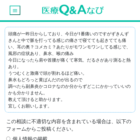
menu
頭痛が一昨日からしており、今日が1番痛いのですがずきんず
きんと中で脈を打ってる感じの痛さで寝てても起きてても痛
い、耳の奥？コメカミ？あたりがモワンモワンしてる感じで、
風邪の症状あり、鼻水、喉の痛み

今日になったら肩や首腰が痛くて寒気、だるさがあり測ると熱
あり。

うつむくと激痛で頭が割れるほど痛い。

鼻水もどろっと黄ばんだのが出るので

調べたら副鼻炎かコロナなのか分からずどこにかかっていいの
かも分かりません。

教えて頂けると助かります。

宜しくお願いします。
この相談に不適切な内容を含まれている場合は、以下の
フォームからご投稿ください。
個人情報の掲載