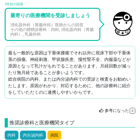
1件目の回答
最寄りの医療機関を受診しましょう
消化器外科（胃腸外科）医師からの回答
その他の標榜診療科：内科, 消化器内科（胃腸
内科）, 乳腺外科
最も一般的な原因は下垂体腫瘍でそれ以外に視床下部や下垂体
茎の損傷、神経刺激、甲状腺疾患、慢性腎不全、内服薬などが
原因となって乳汁がもれでることがあります。月経回数が減っ
たり無月経であることが多いようです。

総合病院の内科、または内分泌内科での受診と検査をお勧めい
たします。原因がわかり、対応するために、他の診療科に紹介
参考になった
thumb_up
0
推奨診療科と医療機関タイプ
内科
内分泌内科
病院