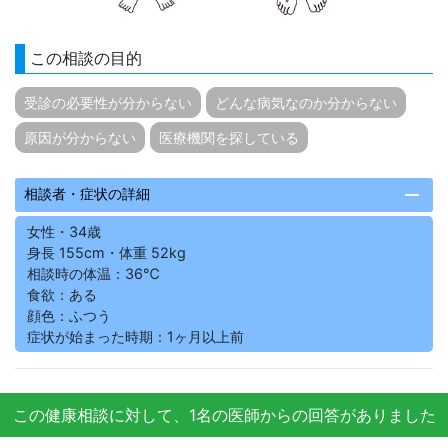
この相談の目的
受診の必要性が分からない
どんな病気なのか分からない
原因が分からない
医療機関を探している
remove
相談者・症状の詳細
女性・34歳
身長 155cm・体重 52kg
相談時の体温：36℃
食欲：ある
顔色：ふつう
症状が始まった時期：1ヶ月以上前
この健康相談に対して、1名の医師からの回答がありました