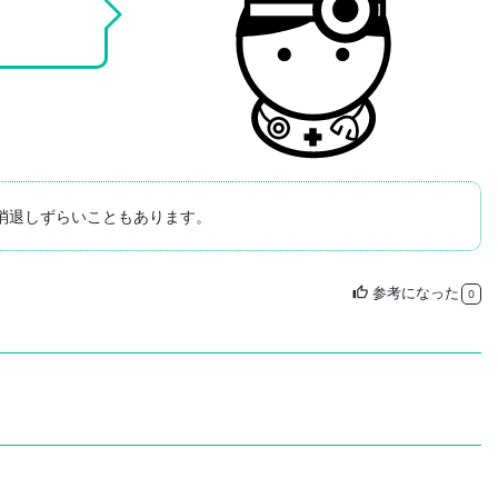
消退しずらいこともあります。
参考になった
thumb_up
0