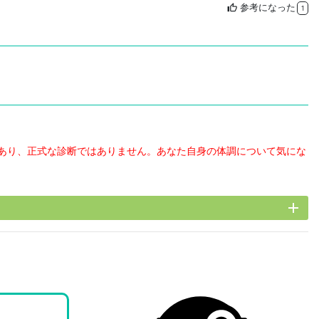
参考になった
thumb_up
1
あり、正式な診断ではありません。あなた自身の体調について気にな
add