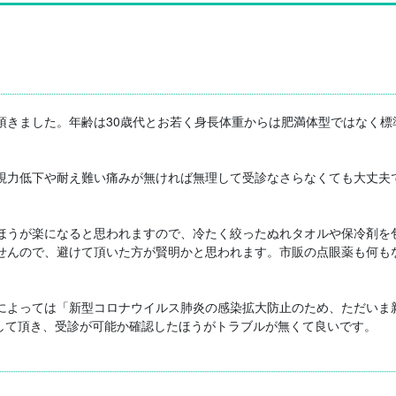
頂きました。年齢は30歳代とお若く身長体重からは肥満体型ではなく標
視力低下や耐え難い痛みが無ければ無理して受診なさらなくても大丈夫
ほうが楽になると思われますので、冷たく絞ったぬれタオルや保冷剤を
せんので、避けて頂いた方が賢明かと思われます。市販の点眼薬も何も


によっては「新型コロナウイルス肺炎の感染拡大防止のため、ただいま
して頂き、受診が可能か確認したほうがトラブルが無くて良いです。
