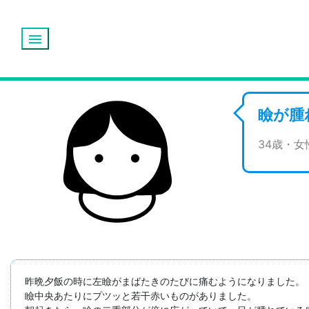
menu
瞼が腫
34歳・
昨晩夕飯の時に左瞼がまばたきのたびに痛むようになりました。

瞼中央あたりにプツッと若干赤いものがありました。
