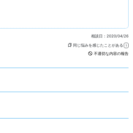
相談日：2020/04/26
同じ悩みを感じたことがある
bookmarks
1
not_interested
不適切な内容の報告