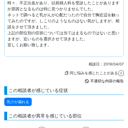
時々、不正出血があり、以前婦人科を受診したことがあります
が原因となるものは特に見つかりませんでした。

ネットで調べると乳がんが心配だったので自分で胸近辺を触っ
てみたのですが、しこりのようなものはない気がしますが、相
談をさせて頂きました。

上記の部位別の症状については当てはまるものではないと思い
ますが、近いものを選択させて頂きました。

宜しくお願い致します。

相談日：2019/04/07
同じ悩みを感じたことがある
bookmarks
0
not_interested
不適切な内容の報告
この相談者が感じている症状
乳汁が漏れる
この相談者が異常を感じている部位