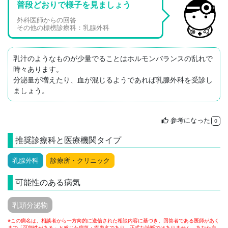
普段どおりで様子を見ましょう
外科医師からの回答
その他の標榜診療科：乳腺外科
乳汁のようなものが少量でることはホルモンバランスの乱れで
時々あります。

分泌量が増えたり、血が混じるようであれば乳腺外科を受診し
ましょう。
参考になった
thumb_up
0
推奨診療科と医療機関タイプ
乳腺外科
診療所・クリニック
可能性のある病気
乳頭分泌物
※この病名は、相談者から一方向的に送信された相談内容に基づき、回答者である医師があく
まで「可能性がある」と感じた病気・疾患名であり、正式な診断ではありません。あなた自