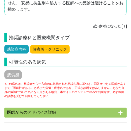
せん。 安易に抗生剤を処方する医師への受診は避けることをお
勧めします。
参考になった
thumb_up
1
推奨診療科と医療機関タイプ
感染症内科
診療所・クリニック
可能性のある病気
疲労感
※この病名は、相談者から一方向的に送信された相談内容に基づき、回答者である医師があく
まで「可能性がある」と感じた病気・疾患名であり、正式な診断ではありません。あなた自
身の体調について気になる点がある場合、本サイトのコンテンツのみで判断せず、必ず医師
の診察を受けて判断してください。
add
医師からのアドバイス詳細