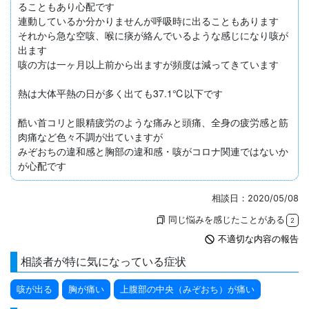
ることもあり心配です

連動しているか分かりませんが呼吸時に出ることもあります

それから急な空咳、喉に痰が絡んでいるような感じになり咳が
出ます

咳の方は一ヶ月以上前から出ますが頻度は減ってきています

熱は大体平熱の日が多く出ても37.1℃以下です

酷い首コリと眼精疲労のような痛みと頭痛、全身の疲労感と筋
肉痛など色々不調が出ていますが

みぞおちの違和感と胸部の違和感・咳がコロナ関連ではないか
が心配です
相談日：2020/05/08
同じ悩みを感じたことがある
bookmarks
2
not_interested
不適切な内容の報告
相談者が特に気になっている症状
咳が出る
胸が痛い
上腹部の中央（みぞおち）が痛い