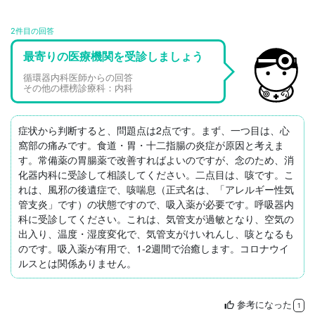
2件目の回答
最寄りの医療機関を受診しましょう
循環器内科医師からの回答
その他の標榜診療科：内科
症状から判断すると、問題点は2点です。まず、一つ目は、心
窩部の痛みです。食道・胃・十二指腸の炎症が原因と考えま
す。常備薬の胃腸薬で改善すればよいのですが、念のため、消
化器内科に受診して相談してください。二点目は、咳です。こ
れは、風邪の後遺症で、咳喘息（正式名は、「アレルギー性気
管支炎」です）の状態ですので、吸入薬が必要です。呼吸器内
科に受診してください。これは、気管支が過敏となり、空気の
出入り、温度・湿度変化で、気管支がけいれんし、咳となるも
のです。吸入薬が有用で、1-2週間で治癒します。コロナウイ
ルスとは関係ありません。
参考になった
thumb_up
1