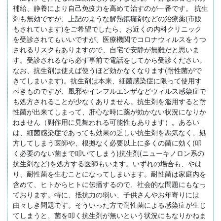
補給、静養により自己免疫力を高めて治すのが一番です。 抗生
剤も無効ですが、上記のような解熱鎮痛剤などの治療薬(市販
もされています)をご希望でしたら、お近くの内科クリニック
を受診されてもいいですが、医療機関でコロナウィルスをうつ
されるリスクもありますので、自宅で安静が無難だと思いま
す。受診されるなら必ず事前で電話をしてから受診ください。
なお、抗生剤は使えば使うほど効かなくなります(耐性菌がで
きてしまいます)。抗生剤は本来、細菌感染症に限って使用す
べきものですが、風邪やインフルエンザなどウィルス感染症で
も処方されることが少なくありません。抗生剤を濫用すると耐
性菌が出来てしまって、肝心な時に薬が効かない状況になりか
ねません（副作用に見舞われる可能性もあります）。あるい
は、細菌感染症であっても効果の乏しい抗生剤を悪気なく、処
方してしまう医師や、根拠なく必要以上に多くの菌に効く(叩
く必要のない菌まで叩いてしまう)抗生剤(ニューキノロン系の
抗生剤など)を処方する医師もいます。いずれの場合も、やは
り、耐性菌を生むことになってしまいます。耐性菌は家庭内を
含めて、ヒトからヒトに伝播するので、社会的な問題にもなっ
ております。特に、抵抗力の弱い、子供さんやお年寄りには
由々しき問題です。そういった方で耐性菌による感染症が生じ
てしまうと、菌を叩く抗生剤が無いという状況にもなりかねま