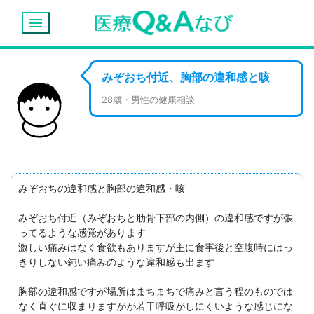
menu
みぞおち付近、胸部の違和感と咳
28歳・男性の健康相談
みぞおちの違和感と胸部の違和感・咳

みぞおち付近（みぞおちと肋骨下部の内側）の違和感ですが張
ってるような感覚があります

激しい痛みはなく食欲もありますが主に食事後と空腹時にはっ
きりしない鈍い痛みのような違和感も出ます

胸部の違和感ですが場所はまちまちで痛みと言う程のものでは
なく直ぐに収まりますがが若干呼吸がしにくいような感じにな