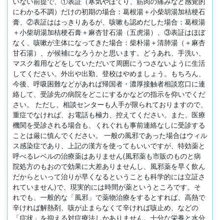
いない前提で、①表証（寒気やほてり、筋肉の痛みなど感覚的
にわかる不調）だけの初期の場合：葛根湯＋小柴胡湯加桔梗石
膏、②表証ははっきりあるが、咳嗽も認めだした場合：葛根湯
＋小柴胡湯加桔梗石膏＋麻杏甘石湯（五虎湯）、③表証はほぼ
なく、咳嗽が主体になってきた場合：柴朴湯＋清肺湯（＋麻杏
甘石湯）、が候補になろうかと思います。どうあれ、手洗い、
マスク着用などをしていただいて周囲にうつさないように生活
してください。外出や出勤、登校はやめましょう。もちろん、
今後、呼吸困難などがあれば帰国者・濃厚接触者相談窓口に連
絡して、受診先の病院をどこにするかなどの指示を仰いでくだ
さい。 ただし、相談センターも人手が限られておりますので、
重症でなければ、お電話も極力、控えてください。また、医療
機関を受診される場合も、くれぐれも事前連絡なしに受診する
ことは厳に慎んでください。 一般の風邪であった場合はウィル
ス感染症であり、上記の漢方を使ってもいいですが、特効薬と
呼べるレベルの治療薬はありません(風邪薬も市販のものと病
院処方のもおので効果に大差ありませんし、風邪薬を早く飲ん
だからといって治りが早くなるということも科学的には立証さ
れていません)で、現実的には時間が薬というところです。そ
れでも、一般的な「風邪」で薬物治療をするとすれば、高熱で
辛ければ解熱剤、咳が止まらなくて辛ければ咳止め、などの
「症状」を抑える対症療法しかありません。十分な栄養と水分