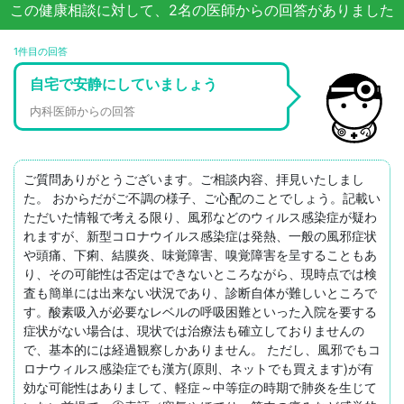
この健康相談に対して、2名の医師からの回答がありました
1件目の回答
自宅で安静にしていましょう
内科医師からの回答
ご質問ありがとうございます。ご相談内容、拝見いたしまし
た。 おからだがご不調の様子、ご心配のことでしょう。記載い
ただいた情報で考える限り、風邪などのウィルス感染症が疑わ
れますが、新型コロナウイルス感染症は発熱、一般の風邪症状
や頭痛、下痢、結膜炎、味覚障害、嗅覚障害を呈することもあ
り、その可能性は否定はできないところながら、現時点では検
査も簡単には出来ない状況であり、診断自体が難しいところで
す。酸素吸入が必要なレベルの呼吸困難といった入院を要する
症状がない場合は、現状では治療法も確立しておりませんの
で、基本的には経過観察しかありません。 ただし、風邪でもコ
ロナウィルス感染症でも漢方(原則、ネットでも買えます)が有
効な可能性はありまして、軽症～中等症の時期で肺炎を生じて