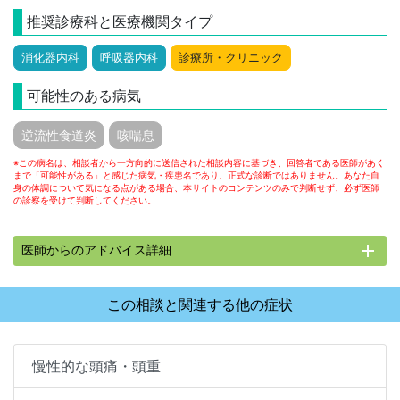
推奨診療科と医療機関タイプ
消化器内科
呼吸器内科
診療所・クリニック
可能性のある病気
逆流性食道炎
咳喘息
※この病名は、相談者から一方向的に送信された相談内容に基づき、回答者である医師があく
まで「可能性がある」と感じた病気・疾患名であり、正式な診断ではありません。あなた自
身の体調について気になる点がある場合、本サイトのコンテンツのみで判断せず、必ず医師
の診察を受けて判断してください。
add
医師からのアドバイス詳細
この相談と関連する他の症状
慢性的な頭痛・頭重