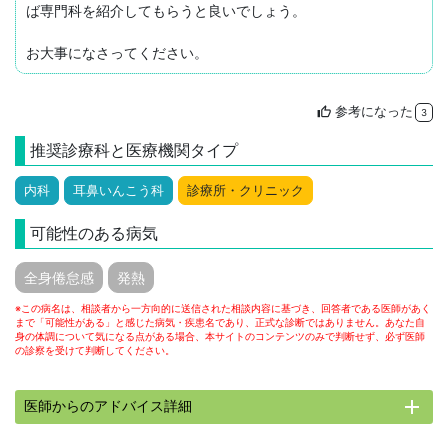
ば専門科を紹介してもらうと良いでしょう。

参考になった
thumb_up
3
推奨診療科と医療機関タイプ
内科
耳鼻いんこう科
診療所・クリニック
可能性のある病気
全身倦怠感
発熱
※この病名は、相談者から一方向的に送信された相談内容に基づき、回答者である医師があく
まで「可能性がある」と感じた病気・疾患名であり、正式な診断ではありません。あなた自
身の体調について気になる点がある場合、本サイトのコンテンツのみで判断せず、必ず医師
の診察を受けて判断してください。
add
医師からのアドバイス詳細