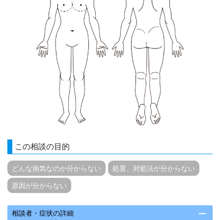
この相談の目的
どんな病気なのか分からない
処置、対処法が分からない
原因が分からない
remove
相談者・症状の詳細