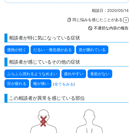
相談日：2020/05/14
同じ悩みを感じたことがある
bookmarks
3
not_interested
不適切な内容の報告
相談者が特に気になっている症状
微熱が続く
だるい・倦怠感がある
首が腫れている
相談者が感じているその他の症状
ふらふら揺れるようなめまい
疲れやすい
食欲がない
目が疲れる
喉が痛い
(
全てをみる
)
この相談者が異常を感じている部位