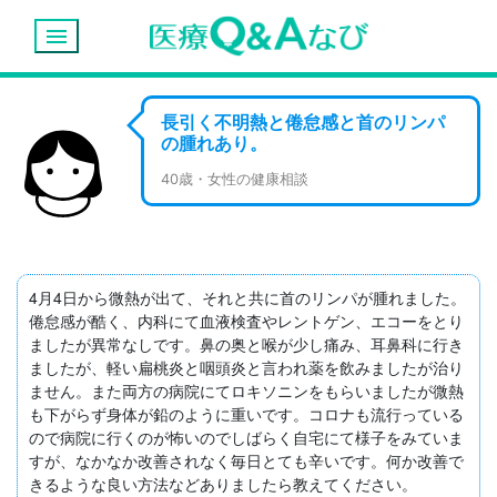
menu
長引く不明熱と倦怠感と首のリンパ
の腫れあり。
40歳・女性の健康相談
4月4日から微熱が出て、それと共に首のリンパが腫れました。
倦怠感が酷く、内科にて血液検査やレントゲン、エコーをとり
ましたが異常なしです。鼻の奥と喉が少し痛み、耳鼻科に行き
ましたが、軽い扁桃炎と咽頭炎と言われ薬を飲みましたが治り
ません。また両方の病院にてロキソニンをもらいましたが微熱
も下がらず身体が鉛のように重いです。コロナも流行っている
ので病院に行くのが怖いのでしばらく自宅にて様子をみていま
すが、なかなか改善されなく毎日とても辛いです。何か改善で
きるような良い方法などありましたら教えてください。