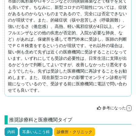
市販の風邪薬やロキソニンなどの消炎鎮痛薬などで様子を見て
も良いです。ちなみに、新型コロナの可能性については、症状
があるものからないものまであるので、完全には否定できない
のが現状です。また、的確症状（咳や息苦しさ（呼吸困難）、
強いだるさ（倦怠感）、高熱、軽い風邪症状が4日以上、イン
フルエンザなどの他の疾患が否定的、入院が必要な肺炎、な
ど）があれば、保健所を通して専門外来に受診し、医師の判断
でＰＣＲ検査をするというのが現状です。それ以外の場合は、
疑い例も含めて先ずは近くの医療機関に受診することになって
います。いずれにしても受診の必要性は、日常生活に支障が出
るかどうかで判断してよいですが、改善しなかったり悪化する
ようでしたら、先ずは受診した医療機関に再診することをお勧
めします。また、現在新型コロナの影響でオンライン診察が可
能になっているので、受診する前に医療機関に電話で問い合わ
せても良いです。
参考になった
thumb_up
1
推奨診療科と医療機関タイプ
内科
耳鼻いんこう科
診療所・クリニック