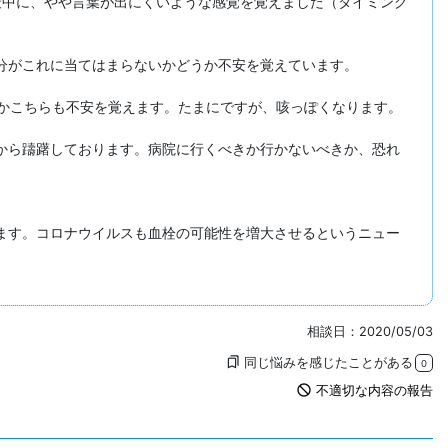
最中に、やや言葉が出にくいような感覚を覚えました（タイミング
がこれに当てはまらないかどうか不安を覚えています。

かこちらも不安を覚えます。たまにですが、咳っぽくなります。

から躊躇しております。病院に行くべきか行かないべきか、恐れ
ます。コロナウイルスも血栓の可能性を増大させるというニュー
相談日：2020/05/03
同じ悩みを感じたことがある
bookmarks
0
not_interested
不適切な内容の報告