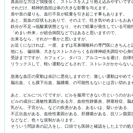
真面目な方ほど我慢強く、ストレスを人より抱え込みやすいですの
それだけ、精神的負担は体の大きな影響を与えます。

肩や首の凝りも、血行不良が眩暈を引き起こす事もあります。

あと、貧血の症状もおありで、その上で、吐き気やめまいもおあり
鉄分が不足→低酸素状態となり、それで眩暈が発生している可能性
「めまい外来」が総合病院などではあると思いますので、

出来るなら、それが一番かと思いますが、

お近くになければ、一度、まずは耳鼻咽喉科の専門医にきちんと診
他にも、偏頭痛、大きなストレスからくる自律神経失調症や心身症
受診までですが、カフェイン、タバコ、アルコールを避け、自律神
リラックスして、軽い運動などもされて、ストレスがかからないよ
急激な血圧の変動は余計に悪化しますので、激しい運動はやめてく
脳出血、くも膜下出血、脳腫瘍、の可能性もないとは言い切れませ
あと、ピルについてですが。ピルを服用できない方というのがおら
ピルの成分に過敏性素因がある方、血栓性静脈炎、肺塞栓症、脳血
乳がん、子宮がん、などの疾患がある、あるいは、疑いがある、

不正出血がある、血栓性素因がある、肝腫瘍がある、抗リン脂質抗
などなど、色々な規制があります。
