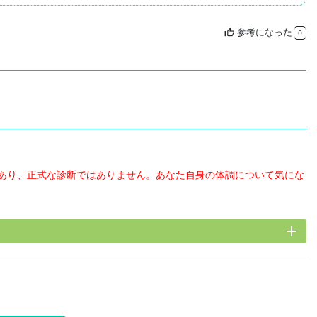
参考になった
thumb_up
0
あり、正式な診断ではありません。あなた自身の体調について気にな
add