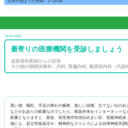
症状が始まった時期：2-3日前
1件目の回答
最寄りの医療機関を受診しましょう
泌尿器科医師からの回答
その他の標榜診療科：内科, 腎臓内科, 糖尿病内科（代謝
黒い便、嘔吐、手足の痺れや麻痺、激しい頭痛、立てない位のめま
などがおありの眩暈なのでしたら、救急外来をインターネットな
眩暈となりますと、貧血、良性発作性頭位めまい症、前庭神経炎
他にも、起立性低血圧や、精神的なストレスによる自律神経失調症