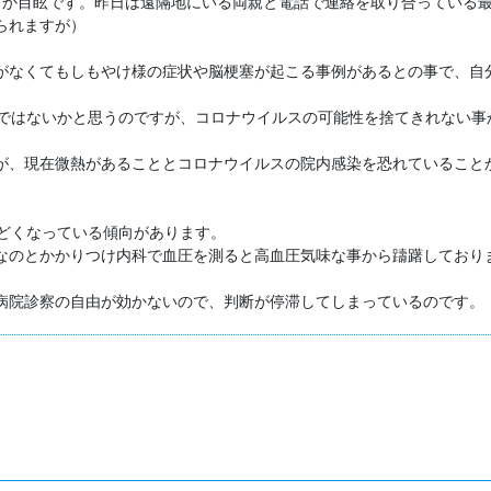
うか目眩です。昨日は遠隔地にいる両親と電話で連絡を取り合っている
れますが）

がなくてもしもやけ様の症状や脳梗塞が起こる事例があるとの事で、自分
ではないかと思うのですが、コロナウイルスの可能性を捨てきれない事
が、現在微熱があることとコロナウイルスの院内感染を恐れていること
どくなっている傾向があります。

なのとかかりつけ内科で血圧を測ると高血圧気味な事から躊躇しており
病院診察の自由が効かないので、判断が停滞してしまっているのです。