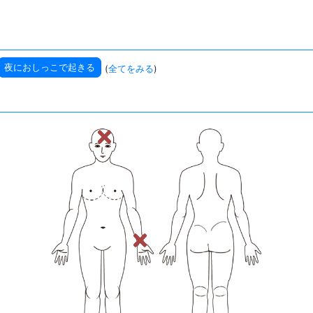
夜におしっこで起きる
(
全てをみる
)