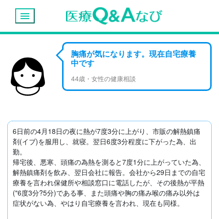
menu
胸痛が気になります。現在自宅療養
中です
44歳・女性の健康相談
6日前の4月18日の夜に熱が7度3分に上がり、市販の解熱鎮痛
剤(イブ)を服用し、就寝。翌日6度3分程度に下がった為、出
勤。

帰宅後、悪寒、頭痛の為熱を測ると7度1分に上がっていた為、
解熱鎮痛剤を飲み、翌日会社に報告。会社から29日までの自宅
療養を言われ保健所や相談窓口に電話したが、その後熱が平熱
("6度3分?5分)である事、また頭痛や胸の痛み喉の痛み以外は
症状がない為、やはり自宅療養を言われ、現在も同様。
