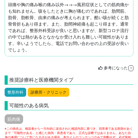
頭痛や胸の痛み喉の痛み以外→→→風邪症状としての筋肉痛か
も知れません。咳をしたときに胸が痛むのであれば、肋間筋、
肋骨、肋軟骨、由来の痛みが考えられます。酷い咳が続くと肋
骨骨折もあり得ます。また、肋間神経痛も起こり得ます。通常
であれば、整形外科受診が良いと思いますが、新型コロナ流行
の中では熱があるとなかなか受け入れも難しい可能性がありま
す。辛いようでしたら、電話でお問い合わせの上の受診が良い
でしょう。
参考になった
thumb_up
1
推奨診療科と医療機関タイプ
整形外科
診療所・クリニック
可能性のある病気
筋肉痛
※この病名は、相談者から一方向的に送信された相談内容に基づき、回答者である医師があく
まで「可能性がある」と感じた病気・疾患名であり、正式な診断ではありません。あなた自
身の体調について気になる点がある場合、本サイトのコンテンツのみで判断せず、必ず医師