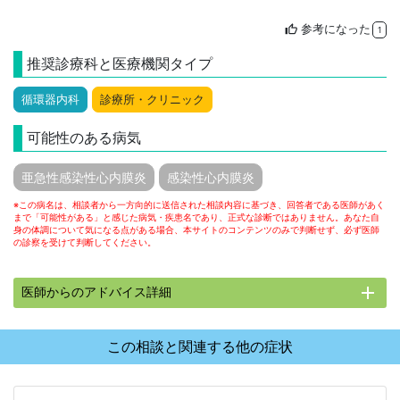
参考になった
thumb_up
1
推奨診療科と医療機関タイプ
循環器内科
診療所・クリニック
可能性のある病気
亜急性感染性心内膜炎
感染性心内膜炎
※この病名は、相談者から一方向的に送信された相談内容に基づき、回答者である医師があく
まで「可能性がある」と感じた病気・疾患名であり、正式な診断ではありません。あなた自
身の体調について気になる点がある場合、本サイトのコンテンツのみで判断せず、必ず医師
の診察を受けて判断してください。
add
医師からのアドバイス詳細
この相談と関連する他の症状