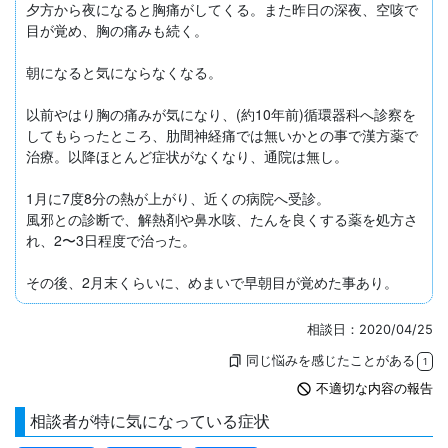
夕方から夜になると胸痛がしてくる。また昨日の深夜、空咳で
目が覚め、胸の痛みも続く。

朝になると気にならなくなる。

以前やはり胸の痛みが気になり、(約10年前)循環器科へ診察を
してもらったところ、肋間神経痛では無いかとの事で漢方薬で
治療。以降ほとんど症状がなくなり、通院は無し。

1月に7度8分の熱が上がり、近くの病院へ受診。

風邪との診断で、解熱剤や鼻水咳、たんを良くする薬を処方さ
れ、2〜3日程度で治った。

その後、2月末くらいに、めまいで早朝目が覚めた事あり。
相談日：2020/04/25
同じ悩みを感じたことがある
bookmarks
1
not_interested
不適切な内容の報告
相談者が特に気になっている症状