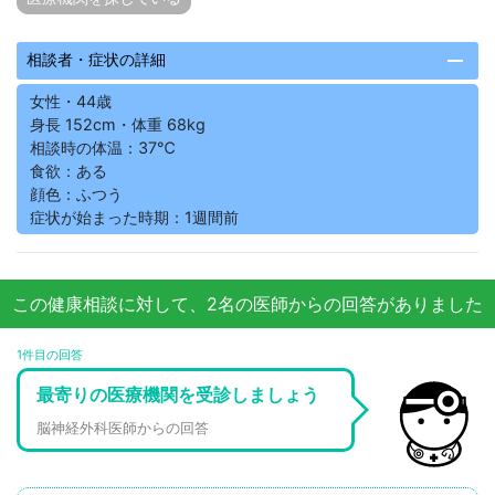
remove
相談者・症状の詳細
女性・44歳
身長 152cm・体重 68kg
相談時の体温：37℃
食欲：ある
顔色：ふつう
症状が始まった時期：1週間前
この健康相談に対して、2名の医師からの回答がありました
1件目の回答
最寄りの医療機関を受診しましょう
脳神経外科医師からの回答