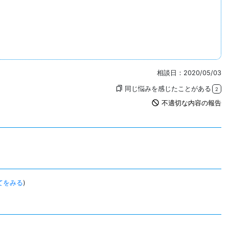
相談日：2020/05/03
同じ悩みを感じたことがある
bookmarks
2
not_interested
不適切な内容の報告
てをみる
)