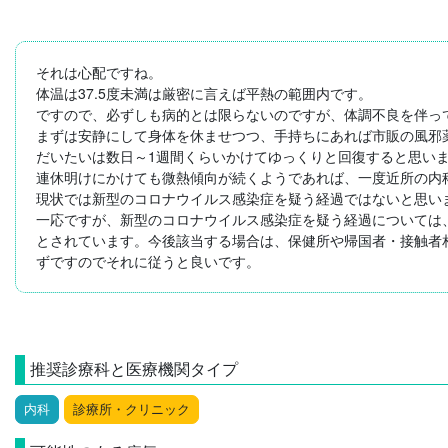
それは心配ですね。

体温は37.5度未満は厳密に言えば平熱の範囲内です。

ですので、必ずしも病的とは限らないのですが、体調不良を伴っ
まずは安静にして身体を休ませつつ、手持ちにあれば市販の風邪薬
だいたいは数日～1週間くらいかけてゆっくりと回復すると思いま
連休明けにかけても微熱傾向が続くようであれば、一度近所の内科
現状では新型のコロナウイルス感染症を疑う経過ではないと思いま
一応ですが、新型のコロナウイルス感染症を疑う経過については、
とされています。今後該当する場合は、保健所や帰国者・接触者
ずですのでそれに従うと良いです。
推奨診療科と医療機関タイプ
内科
診療所・クリニック