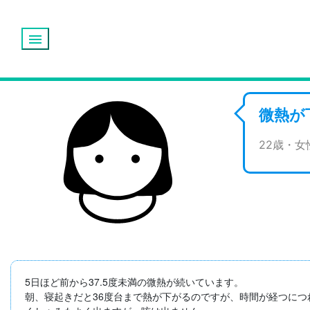
menu
微熱が
22歳・
5日ほど前から37.5度未満の微熱が続いています。

朝、寝起きだと36度台まで熱が下がるのですが、時間が経つにつ