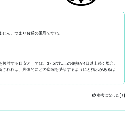
せん。つまり普通の風邪ですね。

検討する目安としては、37.5度以上の発熱が4日以上続く場合、
断されれば、具体的にどの病院を受診するようにと指示があるは
参考になった
thumb_up
1