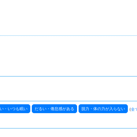
い・いつも眠い
だるい・倦怠感がある
脱力・体の力が入らない
(
全