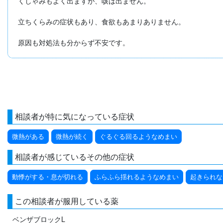
くしゃみもよく出ますが、咳は出ません。

立ちくらみの症状もあり、食欲もあまりありません。

原因も対処法も分からず不安です。
相談者が特に気になっている症状
微熱がある
微熱が続く
ぐるぐる回るようなめまい
相談者が感じているその他の症状
動悸がする・息が切れる
ふらふら揺れるようなめまい
起きられな
この相談者が服用している薬
ベンザブロックL
