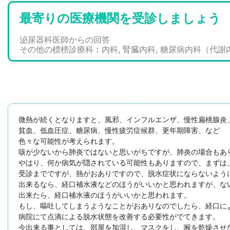
最寄りの医療機関を受診しましょう
泌尿器科医師からの回答
その他の標榜診療科：内科, 腎臓内科, 糖尿病内科（代謝
微熱が続くとなりますと、風邪、インフルエンザ、慢性扁桃腺炎、
貧血、低血圧症、糖尿病、慢性疲労症候群、更年期障害、など

色々な可能性が考えられます。

咳が少ないから肺炎ではないと思いがちですが、肺炎の場合もあ
やはり、何か病気が隠されている可能性もありますので、まずは
受診までですが、熱がおありですので、脱水症状にならないよう
出来るなら、経口補水液などのほうがいいかと思われますが、ない
出来たら、経口補水液のほうがいいかと思われます。

もし、嘔吐してしまうようなことがおありなのでしたら、経口によ
病院にて点滴による脱水状態を改善する必要性がでてきます。

今出来る事としては、部屋を加湿し、マスクをし、喉を乾燥させな