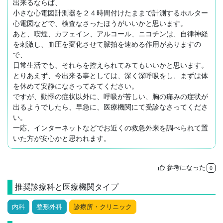
出来るならば、

小さな心電図計測器を２４時間付けたままで計測するホルター
心電図などで、検査なさったほうがいいかと思います。

あと、喫煙、カフェイン、アルコール、ニコチンは、自律神経
を刺激し、血圧を変化させて脈拍を速める作用がありますの
で、

日常生活でも、それらを控えられてみてもいいかと思います。

とりあえず、今出来る事としては、深く深呼吸をし、まずは体
を休めて安静になさってみてください。

ですが、動悸の症状以外に、呼吸が苦しい、胸の痛みの症状が
出るようでしたら、早急に、医療機関にて受診なさってくださ
い。

一応、インターネットなどでお近くの救急外来を調べられて置
参考になった
thumb_up
0
推奨診療科と医療機関タイプ
内科
整形外科
診療所・クリニック