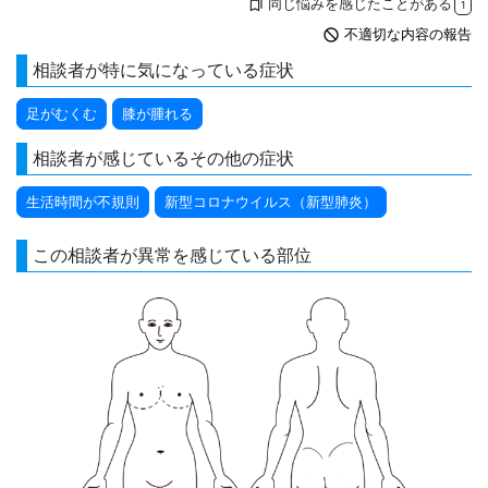
同じ悩みを感じたことがある
bookmarks
1
not_interested
不適切な内容の報告
相談者が特に気になっている症状
足がむくむ
膝が腫れる
相談者が感じているその他の症状
生活時間が不規則
新型コロナウイルス（新型肺炎）
この相談者が異常を感じている部位