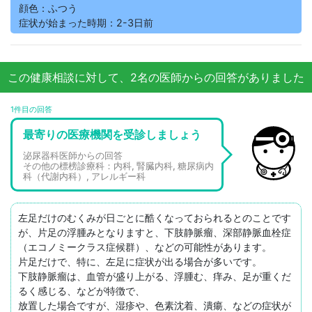
顔色：ふつう
症状が始まった時期：2-3日前
この健康相談に対して、2名の医師からの回答がありました
1件目の回答
最寄りの医療機関を受診しましょう
泌尿器科医師からの回答
その他の標榜診療科：内科, 腎臓内科, 糖尿病内
科（代謝内科）, アレルギー科
左足だけのむくみが日ごとに酷くなっておられるとのことです
が、片足の浮腫みとなりますと、下肢静脈瘤、深部静脈血栓症
（エコノミークラス症候群）、などの可能性があります。

片足だけで、特に、左足に症状が出る場合が多いです。

下肢静脈瘤は、血管が盛り上がる、浮腫む、痒み、足が重くだ
るく感じる、などが特徴で、

放置した場合ですが、湿疹や、色素沈着、潰瘍、などの症状が