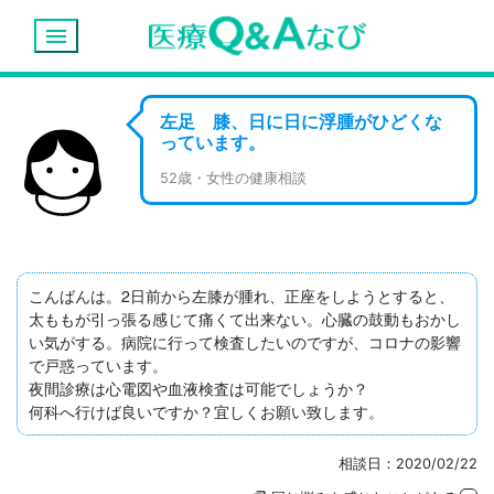
menu
左足 膝、日に日に浮腫がひどくな
っています。
52歳・女性の健康相談
こんばんは。2日前から左膝が腫れ、正座をしようとすると、
太ももが引っ張る感じて痛くて出来ない。心臓の鼓動もおかし
い気がする。病院に行って検査したいのですが、コロナの影響
で戸惑っています。

夜間診療は心電図や血液検査は可能でしょうか？

何科へ行けば良いですか？宜しくお願い致します。
相談日：2020/02/22