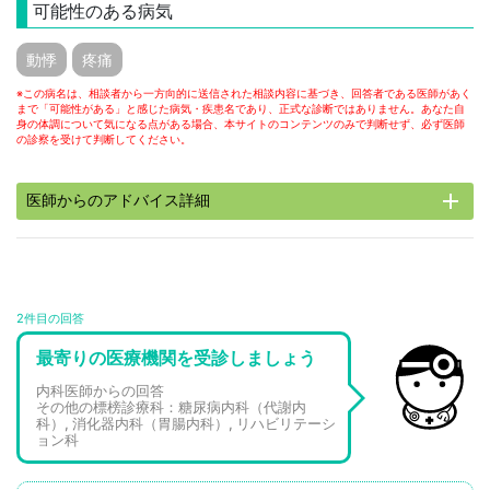
可能性のある病気
動悸
疼痛
※この病名は、相談者から一方向的に送信された相談内容に基づき、回答者である医師があく
まで「可能性がある」と感じた病気・疾患名であり、正式な診断ではありません。あなた自
身の体調について気になる点がある場合、本サイトのコンテンツのみで判断せず、必ず医師
の診察を受けて判断してください。
add
医師からのアドバイス詳細
2件目の回答
最寄りの医療機関を受診しましょう
内科医師からの回答
その他の標榜診療科：糖尿病内科（代謝内
科）, 消化器内科（胃腸内科）, リハビリテーシ
ョン科