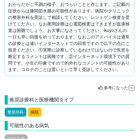
おからだがご不調の様子、おつらいことと存じます。ご記載の
症状からは膝関節水腫の可能性があります。病院やクリニック
の整形外科を受診して相談してください。レントゲン検査を受
けてください。なお夜間診療は心電図検査はできますが血液検
査は困難でしょう。お大事になさってください。ikuyoさんの
一日も早い回復を祈っております。なおこのアドバイスは通常
の診療とは違いインターネットでの回答ですので以下の点にご
留意ください。①実際に診察しているわけではないので疾患を
断定するコメントは困難です。②インターネット環境下での質
問です。小生の印象ですので的外れなコメントの可能性があり
ます。コロナのことは置いといて早く受診してください。
参考になった
thumb_up
0
推奨診療科と医療機関タイプ
整形外科
病院
可能性のある病気