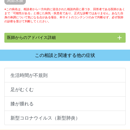
関節水腫
※この病名は、相談者から一方向的に送信された相談内容に基づき、回答者である医師があく
まで「可能性がある」と感じた病気・疾患名であり、正式な診断ではありません。あなた自
身の体調について気になる点がある場合、本サイトのコンテンツのみで判断せず、必ず医師
の診察を受けて判断してください。
add
医師からのアドバイス詳細
この相談と関連する他の症状
生活時間が不規則
足がむくむ
膝が腫れる
新型コロナウイルス（新型肺炎）