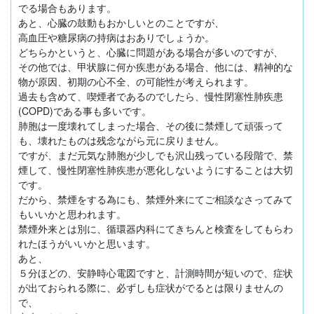
でる場合もあります。

あと、心臓の鼓動もおかしいとのことですが、

高血圧や糖尿病の持病はおありでしょうか。

どちらかというと、心臓に問題がある場合が多いのですが、

その他では、甲状腺に何か疾患がある場合、他には、精神的な
物が原因、初期の心不全、の可能性が考えられます。

過去も含めて、喫煙者であるのでしたら、慢性閉塞性肺疾患
(COPD)である事も多いです。

肺胞は一度壊れてしまった場合、その後に禁煙して頑張って
も、壊れたものは残念ながら元に戻りません。

ですが、まだ元気な肺胞が少しでも沢山残っている段階で、禁
煙して、慢性閉塞性肺疾患が悪化しないようにすることは大切
です。

だから、禁煙をする為にも、禁煙外来にてご相談なさってみて
もいいかと思われます。

禁煙外来とは別に、循環器内科にてきちんと検査をしてもらわ
れたほうがいいかと思います。

あと、

５分ほどの、安静時心電図ですと、計測時間が短いので、症状
が出ておられる際に、必ずしも症状がでるとは限りませんの
で、
