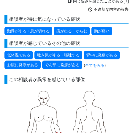
同じ悩みを感じたことがある
bookmarks
1
not_interested
不適切な内容の報告
相談者が特に気になっている症状
動悸がする・息が切れる
痰が出る・からむ
胸が痛い
相談者が感じているその他の症状
低体温である
吐き気がする・嘔吐する
背中に発疹がある
お腹に発疹がある
でん部に発疹がある
(
全てをみる
)
この相談者が異常を感じている部位