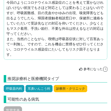
今回のようにコロナウイルス感染症のことを考えて置かなけれ
ばいけない状況でもさほど対応としては変わることはないので
すが、呼吸困難感、目の充血やかゆみの出現、嗅覚障害なども
出るようでしたら、帰国者接触者相談窓口や、保健所に連絡を
していただいて受診先などの対応を仰いでください。少なくと
もマスク着用、手洗い励行、不要な外出は控えるなどの対応は
守ってください。

また、当然のことながら、喫煙は呼吸器症状に対して百害あっ
て一利無し、ですので、これを機会に禁煙をぜひ行ってくださ
い。コロナウイルス感染症にたいしてもリスク因子となりま
す。
参考になった
thumb_up
1
推奨診療科と医療機関タイプ
呼吸器内科
耳鼻いんこう科
診療所・クリニック
可能性のある病気
気管支炎