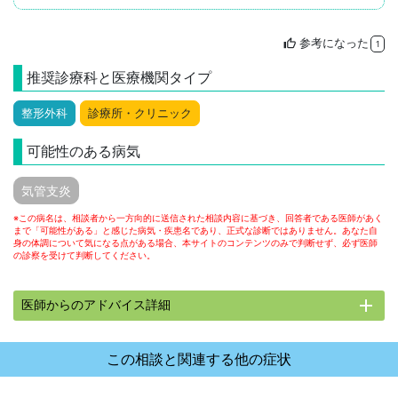
参考になった
thumb_up
1
推奨診療科と医療機関タイプ
整形外科
診療所・クリニック
可能性のある病気
気管支炎
※この病名は、相談者から一方向的に送信された相談内容に基づき、回答者である医師があく
まで「可能性がある」と感じた病気・疾患名であり、正式な診断ではありません。あなた自
身の体調について気になる点がある場合、本サイトのコンテンツのみで判断せず、必ず医師
の診察を受けて判断してください。
add
医師からのアドバイス詳細
この相談と関連する他の症状