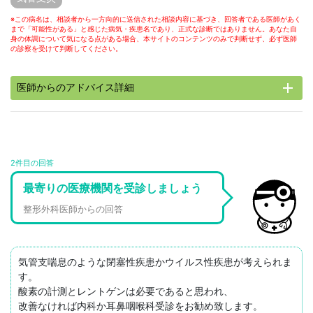
※この病名は、相談者から一方向的に送信された相談内容に基づき、回答者である医師があく
まで「可能性がある」と感じた病気・疾患名であり、正式な診断ではありません。あなた自
身の体調について気になる点がある場合、本サイトのコンテンツのみで判断せず、必ず医師
の診察を受けて判断してください。
add
医師からのアドバイス詳細
2件目の回答
最寄りの医療機関を受診しましょう
整形外科医師からの回答
気管支喘息のような閉塞性疾患かウイルス性疾患が考えられま
す。

酸素の計測とレントゲンは必要であると思われ、

改善なければ内科か耳鼻咽喉科受診をお勧め致します。