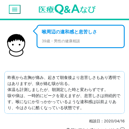
menu
喉周辺の違和感と息苦しさ
39歳・男性の健康相談
昨夜から左胸が痛み、起きて朝食後より息苦しさもあり透明で
はありますが、痰が絡む咳が出る。

体温も計測しましたが、朝測定した時と変わらずです。

咳や痰は、一時的にピークを迎えますが、息苦しさは持続的で
す。喉になにか引っかかっているような違和感は以前よりあ
り、今はさらに酷くなっている状態です。
相談日：2020/04/16