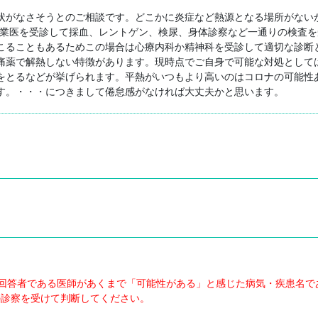
状がなさそうとのご相談です。どこかに炎症など熱源となる場所がない
開業医を受診して採血、レントゲン、検尿、身体診察など一通りの検査
こることもあるためこの場合は心療内科か精神科を受診して適切な診断
痛薬で解熱しない特徴があります。現時点でご自身で可能な対処として
をとるなどが挙げられます。平熱がいつもより高いのはコロナの可能性
す。・・・につきまして倦怠感がなければ大丈夫かと思います。
回答者である医師があくまで「可能性がある」と感じた病気・疾患名で
の診察を受けて判断してください。