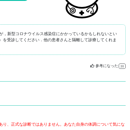
すが，新型コロナウイルス感染症にかかっているかもしれないとい
）を受診してください．他の患者さんと隔離して診療してくれま
参考になった
thumb_up
20
あり、正式な診断ではありません。あなた自身の体調について気にな