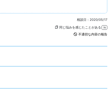
相談日：2020/05/17
同じ悩みを感じたことがある
bookmarks
78
not_interested
不適切な内容の報告