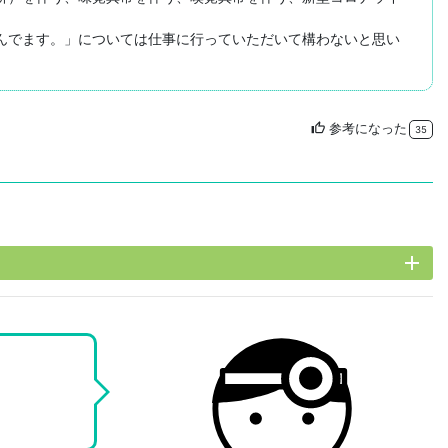
んでます。」については仕事に行っていただいて構わないと思い
参考になった
thumb_up
35
add