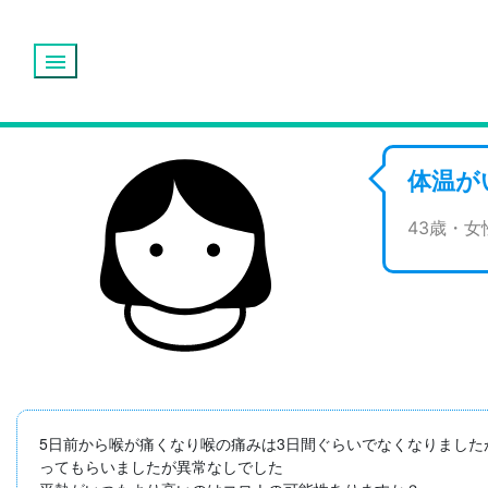
menu
体温が
43歳・
5日前から喉が痛くなり喉の痛みは3日間ぐらいでなくなりました
ってもらいましたが異常なしでした
