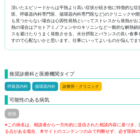
頂いたエピソードからは平熱より高い症状が続き他に特徴的な症
医、呼吸器内科専門医、循環器内科専門医など)のクリニックや
も見つからない場合は心因性発熱といってストレスから発熱がお
熱の場合はアセトアミノフェンやロキソニンなど一般的な解熱鎮
スを避けたりうまく発散させる、水分摂取とバランスの良い食事
すので心配ないかと思います。仕事にいってよいものか悩んでま
推奨診療科と医療機関タイプ
呼吸器内科
循環器内科
診療所・クリニック
可能性のある病気
発熱
※この病名は、相談者から一方向的に送信された相談内容に基づき、
る点がある場合、本サイトのコンテンツのみで判断せず、必ず医師