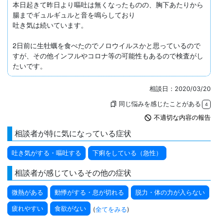
本日起きて昨日より嘔吐は無くなったものの、胸下あたりから
腸までギュルギュルと音を鳴らしており

吐き気は続いています。

2日前に生牡蠣を食べたのでノロウイルスかと思っているので
すが、その他インフルやコロナ等の可能性もあるので検査がし
たいです。
相談日：2020/03/20
同じ悩みを感じたことがある
bookmarks
4
not_interested
不適切な内容の報告
相談者が特に気になっている症状
吐き気がする・嘔吐する
下痢をしている（急性）
相談者が感じているその他の症状
微熱がある
動悸がする・息が切れる
脱力・体の力が入らない
疲れやすい
食欲がない
(
全てをみる
)