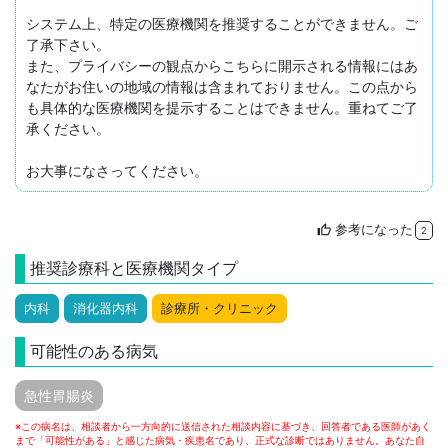
システム上、特定の医療機関を推奨することができません。ご
了承下さい。

また、プライバシーの観点からこちらに開示される情報にはあ
なたがお住いの地域の情報は含まれておりません。この点から
も具体的な医療機関を提示することはできません。重ねてご了
承ください。

参考になった
thumb_up
2
推奨診療科と医療機関タイプ
内科
消化器内科
診療所・クリニック
可能性のある病気
急性胃腸炎
※この病名は、相談者から一方向的に送信された相談内容に基づき、回答者である医師があく
まで「可能性がある」と感じた病気・疾患名であり、正式な診断ではありません。あなた自