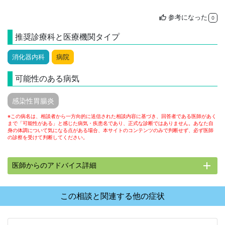
参考になった
thumb_up
0
推奨診療科と医療機関タイプ
消化器内科
病院
可能性のある病気
感染性胃腸炎
※この病名は、相談者から一方向的に送信された相談内容に基づき、回答者である医師があく
まで「可能性がある」と感じた病気・疾患名であり、正式な診断ではありません。あなた自
身の体調について気になる点がある場合、本サイトのコンテンツのみで判断せず、必ず医師
の診察を受けて判断してください。
add
医師からのアドバイス詳細
この相談と関連する他の症状