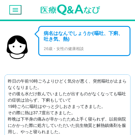
menu
病名はなんでしょうか(嘔吐、下痢、
吐き気、熱)
26歳・女性の健康相談
昨日の午前10時ごろよりひどく気分が悪く、突然嘔吐が止まら
なくなりました。

その後も水だけ飲んでいましたが出すものがなくなっても嘔吐
の症状は治らず、下痢もしていて

19時ごろに嘔吐はやっと少しおさまってきました。

その際に熱は37.7度出てきました。

昨晩は下半身の痛みが辛かったため上手く寝られず、以前病院
にかかった際に処方していただいた抗生物質と解熱鎮痛剤を服
用し、やっと寝られました。
