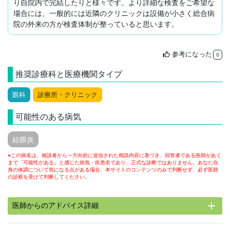
り自院内で完結したりと様々です。より詳細な検査をご希望な
場合には、一般的には近隣のクリニックは設備が小さく総合病
院の外来の方が検査体制が整っていると思います。
参考になった
thumb_up
0
推奨診療科と医療機関タイプ
眼科
診療所・クリニック
可能性のある病気
結膜炎
※この病名は、相談者から一方向的に送信された相談内容に基づき、回答者である医師があく
まで「可能性がある」と感じた病気・疾患名であり、正式な診断ではありません。あなた自
身の体調について気になる点がある場合、本サイトのコンテンツのみで判断せず、必ず医師
の診察を受けて判断してください。
add
医師からのアドバイス詳細