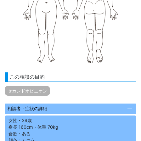
この相談の目的
セカンドオピニオン
remove
相談者・症状の詳細
女性・39歳
身長 160cm・体重 70kg
食欲：ある
顔色：ふつう