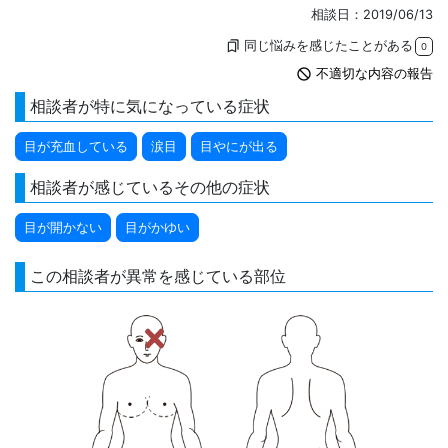
相談日：2019/06/13
同じ悩みを感じたことがある
bookmarks
0
not_interested
不適切な内容の報告
相談者が特に気になっている症状
目が充血している
涙目
目やにが出る
相談者が感じているその他の症状
目が開かない
目がかゆい
この相談者が異常を感じている部位