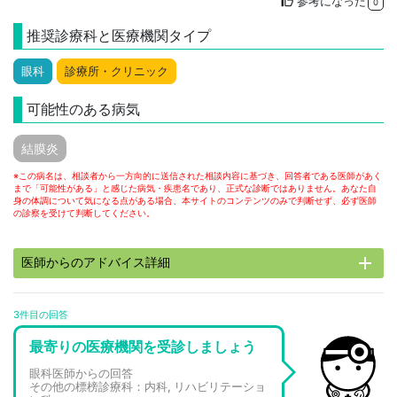
参考になった
thumb_up
0
推奨診療科と医療機関タイプ
眼科
診療所・クリニック
可能性のある病気
結膜炎
※この病名は、相談者から一方向的に送信された相談内容に基づき、回答者である医師があく
まで「可能性がある」と感じた病気・疾患名であり、正式な診断ではありません。あなた自
身の体調について気になる点がある場合、本サイトのコンテンツのみで判断せず、必ず医師
の診察を受けて判断してください。
add
医師からのアドバイス詳細
3件目の回答
最寄りの医療機関を受診しましょう
眼科医師からの回答
その他の標榜診療科：内科, リハビリテーショ