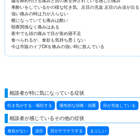
脳を締め付ける痛みと目の奥を押されている感じの痛み

車酔いをしているかの様な吐き気、左目の充血 左目のみ涙が出る
強い痛みの時は力が入らない

横になっていても痛みは酷い

朝夜関係なく痛みはある

夜中でも頭の痛みで目が覚め寝不足

食べられるが、食欲も気持ち悪くない

今は市販のイブDXを痛みの強い時に飲んでいる
相談者が特に気になっている症状
吐き気がする・嘔吐する
慢性的な頭痛・頭重
目が充血している
相談者が感じているその他の症状
食欲がない
涙目
目がチラチラする
まぶしい