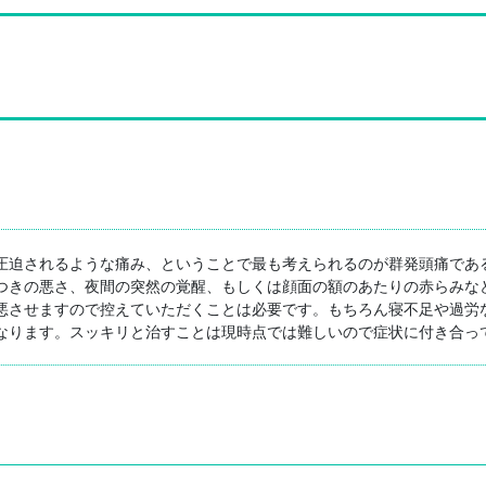
圧迫されるような痛み、ということで最も考えられるのが群発頭痛であ
つきの悪さ、夜間の突然の覚醒、もしくは顔面の額のあたりの赤らみな
悪させますので控えていただくことは必要です。もちろん寝不足や過労
なります。スッキリと治すことは現時点では難しいので症状に付き合っ