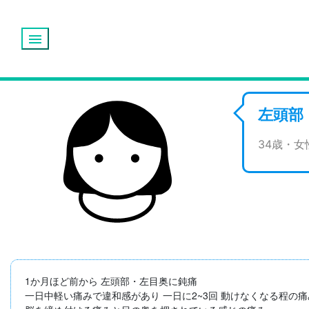
menu
左頭部
34歳・
1か月ほど前から 左頭部・左目奥に鈍痛

一日中軽い痛みで違和感があり 一日に2~3回 動けなくなる程の痛み