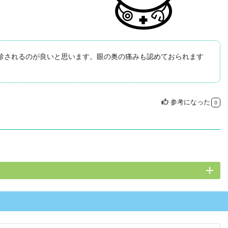
診されるのが良いと思います。眼の奥の痛みも認めておられます
参考になった
thumb_up
0
add