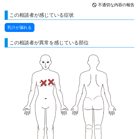
not_interested
不適切な内容の報告
この相談者が感じている症状
乳汁が漏れる
この相談者が異常を感じている部位