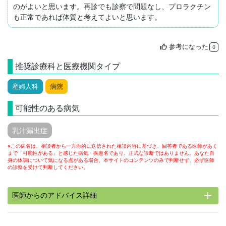
のがよいと思います。再診でも診察で問題なし、プロラクチン
も正常であれば体質と考えてよいと思います。
参考になった
thumb_up
0
推奨診療科と医療機関タイプ
産婦人科
病院
可能性のある病気
乳汁漏出症
※この病名は、相談者から一方向的に送信された相談内容に基づき、回答者である医師があく
まで「可能性がある」と感じた病気・疾患名であり、正式な診断ではありません。あなた自
身の体調について気になる点がある場合、本サイトのコンテンツのみで判断せず、必ず医師
の診察を受けて判断してください。
add
医師からのアドバイス詳細