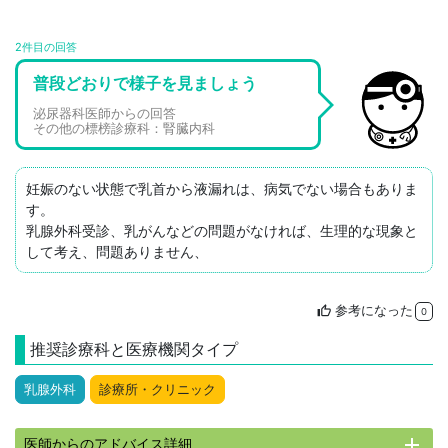
2件目の回答
普段どおりで様子を見ましょう
泌尿器科医師からの回答
その他の標榜診療科：腎臓内科
妊娠のない状態で乳首から液漏れは、病気でない場合もありま
す。

乳腺外科受診、乳がんなどの問題がなければ、生理的な現象と
して考え、問題ありません、
参考になった
thumb_up
0
推奨診療科と医療機関タイプ
乳腺外科
診療所・クリニック
add
医師からのアドバイス詳細