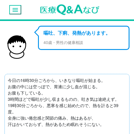
menu
嘔吐、下痢、発熱があります。
40歳・男性の健康相談
今日の16時30分ごろから、いきなり嘔吐が始まる。

お腹の中には空っぽで、胃液に少し血が混じる。

お腹も下している。

3時間ほどで嘔吐が少し収まるものの、吐き気は途絶えず。

19時30分ごろから、悪寒を感じ始めたので、熱を計ると39
度。

全身に強い倦怠感と関節の痛み、熱はあるが、

汗はかいておらず、熱があるため眠れそうにない。
