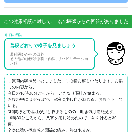
この健康相談に対して、1名の医師からの回答がありました
1件目の回答
普段どおりで様子を見ましょう
眼科医師からの回答
その他の標榜診療科：内科, リハビリテーショ
ン科
ご質問内容拝見いたしました。ご心情お察しいたします。お話
しの内容から、

今日の16時30分ごろから、いきなり嘔吐が始まる。

お腹の中には空っぽで、胃液に少し血が混じる。お腹も下して
いる。

3時間ほどで嘔吐が少し収まるものの、吐き気は途絶えず。

19時30分ごろから、悪寒を感じ始めたので、熱を計ると39
度。

全身に強い倦怠感と関節の痛み、熱はあるが、
