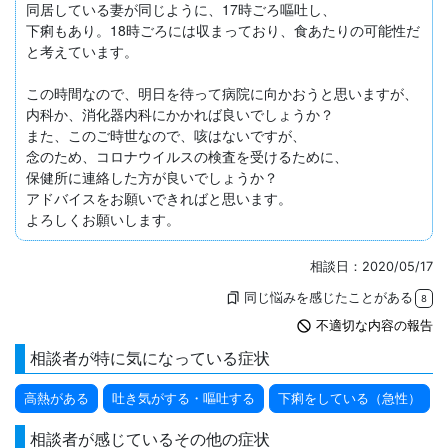
同居している妻が同じように、17時ごろ嘔吐し、

下痢もあり。18時ごろには収まっており、食あたりの可能性だ
と考えています。

この時間なので、明日を待って病院に向かおうと思いますが、
内科か、消化器内科にかかれば良いでしょうか？

また、このご時世なので、咳はないですが、

念のため、コロナウイルスの検査を受けるために、

保健所に連絡した方が良いでしょうか？

アドバイスをお願いできればと思います。

相談日：2020/05/17
同じ悩みを感じたことがある
bookmarks
8
not_interested
不適切な内容の報告
相談者が特に気になっている症状
高熱がある
吐き気がする・嘔吐する
下痢をしている（急性）
相談者が感じているその他の症状