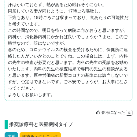
汗はかいておらず、熱があるため眠れそうにない。

同居している妻が同じように、17時ごろ嘔吐し、

下痢もあり。18時ごろには収まっており、食あたりの可能性だ
と考えています。

この時間なので、明日を待って病院に向かおうと思いますが、
内科か、消化器内科にかかれば良いでしょうか？また、このご
時世なので、咳はないですが、

念のため、コロナウイルスの検査を受けるために、保健所に連
絡した方がいいかとのことですね。この場合には、まず、内科
の先生の検査が必要だと思います。内科の先生の受診をお勧め
いたします。内科の先生の検査結果で専門の先生の相談がある
と思います。厚生労働省の新型コロナの基準には該当しないで
すが、否定はできないです。ご不安でしょうが、お大事になさ
ってください。

よろしくお願いします。
参考になった
thumb_up
13
推奨診療科と医療機関タイプ
内科
診療所・クリニック