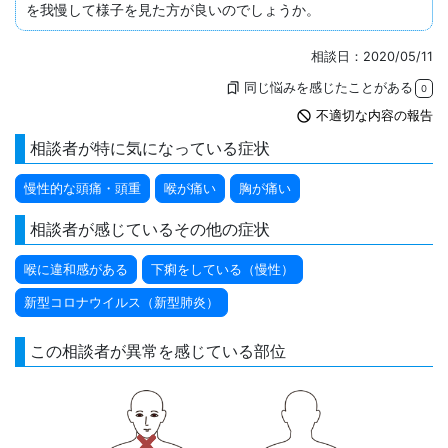
を我慢して様子を見た方が良いのでしょうか。
相談日：2020/05/11
同じ悩みを感じたことがある
bookmarks
0
not_interested
不適切な内容の報告
相談者が特に気になっている症状
慢性的な頭痛・頭重
喉が痛い
胸が痛い
相談者が感じているその他の症状
喉に違和感がある
下痢をしている（慢性）
新型コロナウイルス（新型肺炎）
この相談者が異常を感じている部位