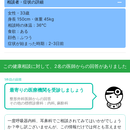
remove
相談者・症状の詳細
女性・33歳
身長 150cm・体重 45kg
相談時の体温：36℃
食欲：ある
顔色：ふつう
症状が始まった時期：2-3日前
この健康相談に対して、2名の医師からの回答がありました
1件目の回答
最寄りの医療機関を受診しましょう
整形外科医師からの回答
その他の標榜診療科：内科, 麻酔科
一度呼吸器内科、耳鼻科でご相談されてみてはいかがでしょう
か？申し訳ございませんが、この情報だけでは何とも言えませ