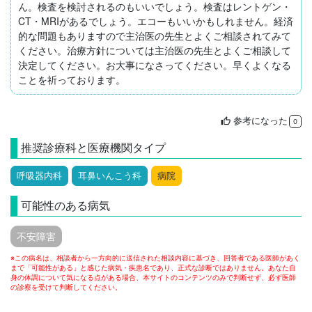
ん。検査を検討されるのもいいでしょう。検査はレントゲン・
CT・MRIがあるでしょう。エコーもいいかもしれません。経済
的な問題もありますので主治医の先生とよくご相談されてみて
ください。治療方針については主治医の先生とよくご相談して
決定してください。お大事になさってください。早くよくなる
ことを祈っております。
参考になった
thumb_up
0
推奨診療科と医療機関タイプ
呼吸器内科
耳鼻いんこう科
病院
可能性のある病気
不安障害
※この病名は、相談者から一方向的に送信された相談内容に基づき、回答者である医師があく
まで「可能性がある」と感じた病気・疾患名であり、正式な診断ではありません。あなた自
身の体調について気になる点がある場合、本サイトのコンテンツのみで判断せず、必ず医師
の診察を受けて判断してください。