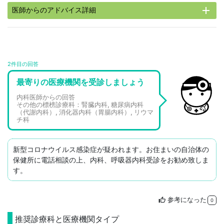
add
医師からのアドバイス詳細
2件目の回答
最寄りの医療機関を受診しましょう
内科医師からの回答
その他の標榜診療科：腎臓内科, 糖尿病内科
（代謝内科）, 消化器内科（胃腸内科）, リウマ
チ科
新型コロナウイルス感染症が疑われます。お住まいの自治体の
保健所に電話相談の上、内科、呼吸器内科受診をお勧め致しま
す。
参考になった
thumb_up
0
推奨診療科と医療機関タイプ