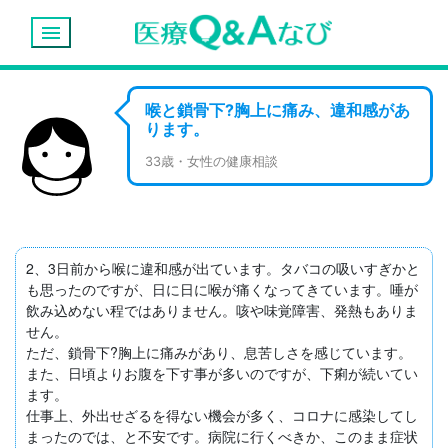
menu
喉と鎖骨下?胸上に痛み、違和感があ
ります。
33歳・女性の健康相談
2、3日前から喉に違和感が出ています。タバコの吸いすぎかと
も思ったのですが、日に日に喉が痛くなってきています。唾が
飲み込めない程ではありません。咳や味覚障害、発熱もありま
せん。

ただ、鎖骨下?胸上に痛みがあり、息苦しさを感じています。
また、日頃よりお腹を下す事が多いのですが、下痢が続いてい
ます。

仕事上、外出せざるを得ない機会が多く、コロナに感染してし
まったのでは、と不安です。病院に行くべきか、このまま症状