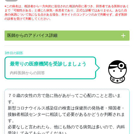
※この病名は、相談者から一方向的に送信された相談内容に基づき、回答者である医師があく
まで「可能性がある」と感じた病気・疾患名であり、正式な診断ではありません。あなた自
身の体調について気になる点がある場合、本サイトのコンテンツのみで判断せず、必ず医師
の診察を受けて判断してください。
add
医師からのアドバイス詳細
3件目の回答
最寄りの医療機関を受診しましょう
内科医師からの回答
７０歳の女性の方で急に熱があがってご心配のことと思いま
す。

新型コロナウイルス感染症の検査は保健所の発熱者・帰国者・
接触者相談センターに相談して必要があるかどうか判断されま
す。

必要なしと言われたら、他にも熱のでる病気は多いので、内科
受診してみてもらってください。
