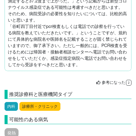
測定すると37.2度まで上がった。」という記載からは新型コロ
ナウイルス感染症である可能性は考慮すべきだと思います。

そのため、病院受診の必要性を知りたいについては、比較的高
いと思います。

「谷町四丁目付近でpcr検査もしくは電話での診察を行ってい
る病院を教えていただきたいです。」ということですが、規約
にて具体的な病院名や医師名を記載することが固く禁じられて
いますので、御了承下さい。ただし一般的には、PCR検査を受
けるためには帰国者・接触者相談センターへ電話でお問い合わ
せをしていただくか、感染症指定病院へ電話でお問い合わせを
してから受診をすべきだと思います。
参考になった
thumb_up
2
推奨診療科と医療機関タイプ
内科
診療所・クリニック
可能性のある病気
発熱