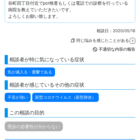
谷町四丁目付近でpcr検査もしくは電話での診察を行っている
病院を教えていただきたいです。

よろしくお願い致します。
相談日：2020/05/16
同じ悩みを感じたことがある
bookmarks
3
not_interested
不適切な内容の報告
相談者が特に気になっている症状
気が滅入る・憂鬱である
相談者が感じているその他の症状
不安が強い
新型コロナウイルス（新型肺炎）
この相談の目的
受診の必要性が分からない