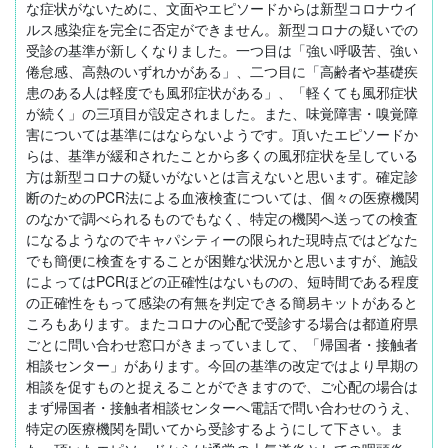
な症状がないために、文面やエピソードからは新型コロナウイ
ルス感染症を完全に否定ができません。新型コロナの疑いでの
受診の基準が新しくなりました。一つ目は「強い呼吸苦、強い
倦怠感、高熱のいずれかがある」、二つ目に「高齢者や基礎疾
患のある人は軽度でも風邪症状がある」、「軽くても風邪症状
が続く」の三項目が設定されました。また、味覚障害・嗅覚障
害については基準にはならないようです。頂いたエピソードか
らは、基準が緩和されたことから多くの風邪症状を呈している
方は新型コロナの疑いがないとは言えないと思います。確定診
断のためのPCR法による血液検査については、個々の医療機関
のなかで調べられるものでもなく、特定の機関へ送っての検査
になるようなのでキャパシティーの限られた現時点ではどなた
でも簡便に検査をすることが困難な状況かと思いますが、施設
によってはPCRほどの正確性はないものの、短時間である程度
の正確性をもって感染の有無を判定できる簡易キットがあると
ころもあります。またコロナの心配で受診する場合は都道府県
ごとに問い合わせ窓口がきまっていまして、「帰国者・接触者
相談センター」があります。今回の基準の改定ではより早期の
相談を促すものと捉えることができますので、ご心配の場合は
まず帰国者・接触者相談センターへ電話で問い合わせのうえ、
特定の医療機関を聞いてから受診するようにして下さい。ま