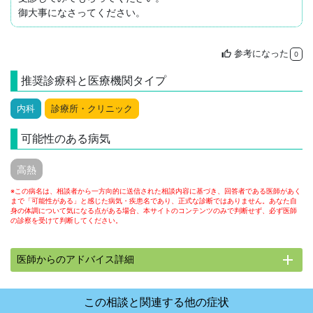
御大事になさってください。
参考になった
thumb_up
0
推奨診療科と医療機関タイプ
内科
診療所・クリニック
可能性のある病気
高熱
※この病名は、相談者から一方向的に送信された相談内容に基づき、回答者である医師があく
まで「可能性がある」と感じた病気・疾患名であり、正式な診断ではありません。あなた自
身の体調について気になる点がある場合、本サイトのコンテンツのみで判断せず、必ず医師
の診察を受けて判断してください。
add
医師からのアドバイス詳細
この相談と関連する他の症状