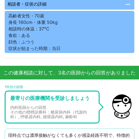
remove
相談者・症状の詳細
高齢者女性・70歳
身長 160cm・体重 50kg
相談時の体温：37℃
食欲：ある
顔色：ふつう
症状が始まった時期：当日
この健康相談に対して、3名の医師からの回答がありました
1件目の回答
最寄りの医療機関を受診しましょう
内科医師からの回答
その他の標榜診療科：糖尿病内科（代謝内
科）, 呼吸器内科, 循環器内科, 麻酔科
現時点では濃厚接触がなくても多くが感染経路不明で、特徴的