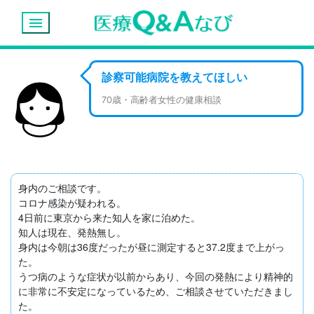
menu
診察可能病院を教えてほしい
70歳・高齢者女性の健康相談
身内のご相談です。

コロナ感染が疑われる。

4日前に東京から来た知人を家に泊めた。

知人は現在、発熱無し。

身内は今朝は36度だったが昼に測定すると37.2度まで上がっ
た。

うつ病のような症状が以前からあり、今回の発熱により精神的
に非常に不安定になっているため、ご相談させていただきまし
た。
