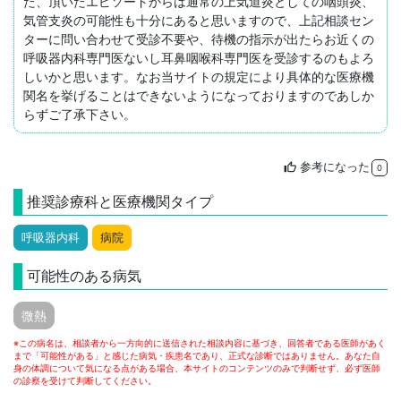
た、頂いたエピソードからは通常の上気道炎としての咽頭炎、
気管支炎の可能性も十分にあると思いますので、上記相談セン
ターに問い合わせて受診不要や、待機の指示が出たらお近くの
呼吸器内科専門医ないし耳鼻咽喉科専門医を受診するのもよろ
しいかと思います。なお当サイトの規定により具体的な医療機
関名を挙げることはできないようになっておりますのであしか
らずご了承下さい。
参考になった
thumb_up
0
推奨診療科と医療機関タイプ
呼吸器内科
病院
可能性のある病気
微熱
※この病名は、相談者から一方向的に送信された相談内容に基づき、回答者である医師があく
まで「可能性がある」と感じた病気・疾患名であり、正式な診断ではありません。あなた自
身の体調について気になる点がある場合、本サイトのコンテンツのみで判断せず、必ず医師
の診察を受けて判断してください。