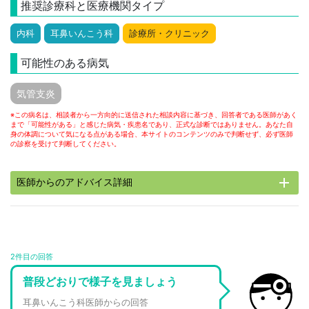
推奨診療科と医療機関タイプ
内科
耳鼻いんこう科
診療所・クリニック
可能性のある病気
気管支炎
※この病名は、相談者から一方向的に送信された相談内容に基づき、回答者である医師があく
まで「可能性がある」と感じた病気・疾患名であり、正式な診断ではありません。あなた自
身の体調について気になる点がある場合、本サイトのコンテンツのみで判断せず、必ず医師
の診察を受けて判断してください。
add
医師からのアドバイス詳細
2件目の回答
普段どおりで様子を見ましょう
耳鼻いんこう科医師からの回答