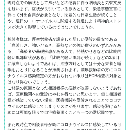
現時点での病状として風邪などの感冒に伴う咽頭炎と気管支炎
を疑います。症状が長引いている原因として、緊急事態宣言に
伴って外出自粛が必要となり、閉塞的な日常生活が続くこと
や、連日のコロナウイルスに関連する報道により精神的ストレ
スが大きく影響しているのではないでしょうか。

相談者様は、厚生労働省が設定した新しい受診の目安である
「息苦しさ、強いだるさ、高熱などの強い症状のいずれかがあ
る」「高齢者や基礎疾患がある人で、発熱やせきなどの比較的
軽い風邪症状がある」「比較的軽い風邪が続く」などの3項目
に該当しないようであれば、治療方針としては十分な栄養と睡
眠をおとりになることが推奨されます。濃厚接触者の方にコロ
ナウイルス感染確定の方がおられない限りはPCR検査の対象と
はなり得ないでしょう。

ご相談の原因となった相談者様の症状が改善しないようであれ
ば、医療機関への受診はやむを得ないと思います。但し相談者
様が感染していない場合、医療機関を受診されることでコロナ
ウイルスに感染してしまうリスクがあります。感染を避けるた
めには可能な限りで自宅療養頂くことも一つの選択肢です。

また現時点で相談者様が既にコロナウイルスに感染している可