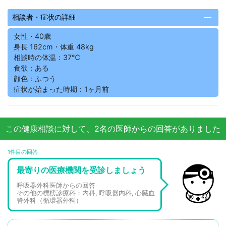
remove
相談者・症状の詳細
女性・40歳
身長 162cm・体重 48kg
相談時の体温：37℃
食欲：ある
顔色：ふつう
症状が始まった時期：1ヶ月前
この健康相談に対して、2名の医師からの回答がありました
1件目の回答
最寄りの医療機関を受診しましょう
呼吸器外科医師からの回答
その他の標榜診療科：内科, 呼吸器内科, 心臓血
管外科（循環器外科）