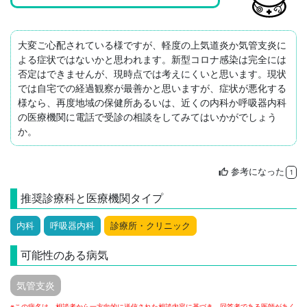
大変ご心配されている様ですが、軽度の上気道炎か気管支炎に
よる症状ではないかと思われます。新型コロナ感染は完全には
否定はできませんが、現時点では考えにくいと思います。現状
では自宅での経過観察が最善かと思いますが、症状が悪化する
様なら、再度地域の保健所あるいは、近くの内科か呼吸器内科
の医療機関に電話で受診の相談をしてみてはいかがでしょう
か。
参考になった
thumb_up
1
推奨診療科と医療機関タイプ
内科
呼吸器内科
診療所・クリニック
可能性のある病気
気管支炎
※この病名は、相談者から一方向的に送信された相談内容に基づき、回答者である医師があく