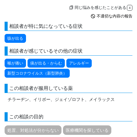
同じ悩みを感じたことがある
bookmarks
4
not_interested
不適切な内容の報告
相談者が特に気になっている症状
咳が出る
相談者が感じているその他の症状
喉が痛い
痰が出る・からむ
アレルギー
新型コロナウイルス（新型肺炎）
この相談者が服用している薬
チラーヂン、イリボー、ジェイゾロフト、メイラックス
この相談の目的
処置、対処法が分からない
医療機関を探している