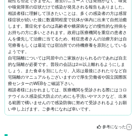
能性も否定できません。過去のニュースでは発熱がなく、味覚
や嗅覚障害の症状だけで感染が発見される報告もありました。
相談者様に理解して頂きたいことは、多くの感染者の方は感冒
様症状が続いた後に数週間程度で抗体が体内に出来て自然治癒
します。重症化するのは高齢者や糖尿病などの慢性的な持病を
お持ちの方に多いとされます。政府は医療機関を重症の患者さ
んを優先して治療に当てるため、軽症患者さんの治療方針は自
宅療養もしくは最近では宿泊所での待機療養を原則としている
ようです。

自宅隔離については同居中のご家族がおられるのであれば自主
的な隔離が必要です。普段の会話は2ｍ以上離れるようにしま
しょう。また食卓を別にしたり、入浴は最後にされたりなど自
宅隔離のマニュアルもございますので厚生労働省や国立国際医
療センターのWEBをご確認下さい。

相談者様におかれましては、医療機関を受診される際にはコロ
ナウイルス感染拡大防止のためにも手洗いやマスクなど、出来
る範囲で構いませんので感染防御に努めて受診されるようお願
参考になった
thumb_up
1