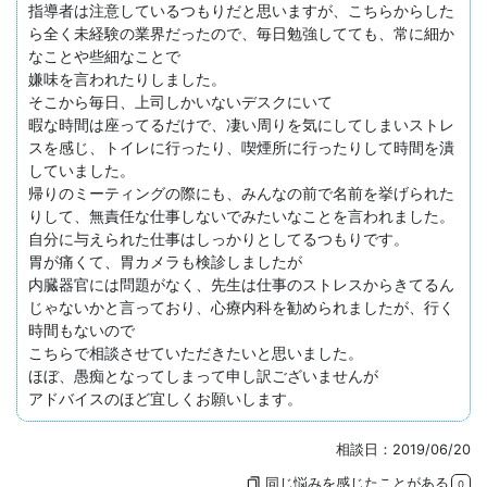
指導者は注意しているつもりだと思いますが、こちらからした
ら全く未経験の業界だったので、毎日勉強してても、常に細か
なことや些細なことで

嫌味を言われたりしました。

そこから毎日、上司しかいないデスクにいて

暇な時間は座ってるだけで、凄い周りを気にしてしまいストレ
スを感じ、トイレに行ったり、喫煙所に行ったりして時間を潰
していました。

帰りのミーティングの際にも、みんなの前で名前を挙げられた
りして、無責任な仕事しないでみたいなことを言われました。

自分に与えられた仕事はしっかりとしてるつもりです。

胃が痛くて、胃カメラも検診しましたが

内臓器官には問題がなく、先生は仕事のストレスからきてるん
じゃないかと言っており、心療内科を勧められましたが、行く
時間もないので

こちらで相談させていただきたいと思いました。

ほぼ、愚痴となってしまって申し訳ございませんが

アドバイスのほど宜しくお願いします。
相談日：2019/06/20
同じ悩みを感じたことがある
bookmarks
0