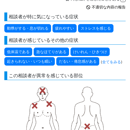
not_interested
不適切な内容の報告
相談者が特に気になっている症状
動悸がする・息が切れる
疲れやすい
ストレスを感じる
相談者が感じているその他の症状
低体温である
急なほてりがある
けいれん・ひきつけ
起きられない・いつも眠い
だるい・倦怠感がある
(
全てをみる
)
この相談者が異常を感じている部位