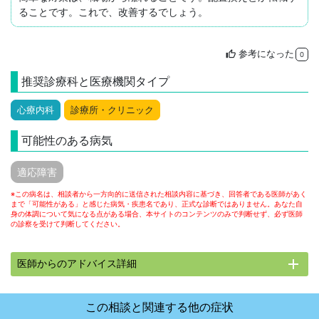
ることです。これで、改善するでしょう。
参考になった
thumb_up
0
推奨診療科と医療機関タイプ
心療内科
診療所・クリニック
可能性のある病気
適応障害
※この病名は、相談者から一方向的に送信された相談内容に基づき、回答者である医師があく
まで「可能性がある」と感じた病気・疾患名であり、正式な診断ではありません。あなた自
身の体調について気になる点がある場合、本サイトのコンテンツのみで判断せず、必ず医師
の診察を受けて判断してください。
add
医師からのアドバイス詳細
この相談と関連する他の症状