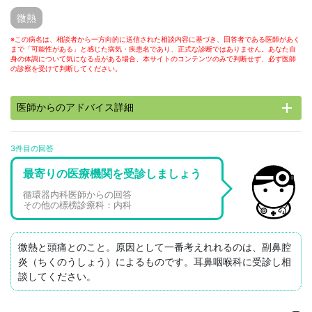
微熱
※この病名は、相談者から一方向的に送信された相談内容に基づき、回答者である医師があく
まで「可能性がある」と感じた病気・疾患名であり、正式な診断ではありません。あなた自
身の体調について気になる点がある場合、本サイトのコンテンツのみで判断せず、必ず医師
の診察を受けて判断してください。
add
医師からのアドバイス詳細
3件目の回答
最寄りの医療機関を受診しましょう
循環器内科医師からの回答
その他の標榜診療科：内科
微熱と頭痛とのこと。原因として一番考えれれるのは、副鼻腔
炎（ちくのうしょう）によるものです。耳鼻咽喉科に受診し相
談してください。