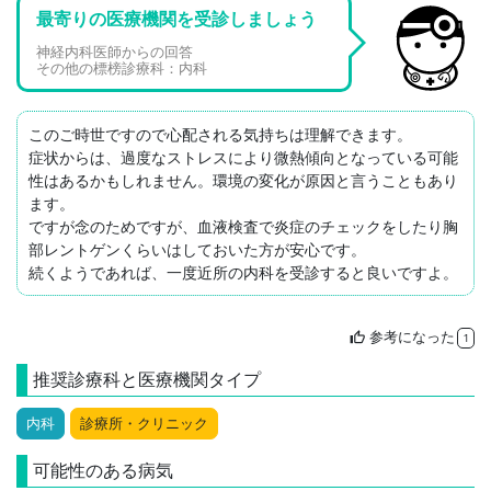
最寄りの医療機関を受診しましょう
神経内科医師からの回答
その他の標榜診療科：内科
このご時世ですので心配される気持ちは理解できます。

症状からは、過度なストレスにより微熱傾向となっている可能
性はあるかもしれません。環境の変化が原因と言うこともあり
ます。

ですが念のためですが、血液検査で炎症のチェックをしたり胸
部レントゲンくらいはしておいた方が安心です。

続くようであれば、一度近所の内科を受診すると良いですよ。
参考になった
thumb_up
1
推奨診療科と医療機関タイプ
内科
診療所・クリニック
可能性のある病気