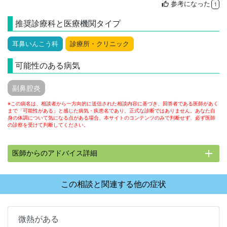
参考になった
thumb_up
1
推奨診療科と医療機関タイプ
耳鼻いんこう科
診療所・クリニック
可能性のある病気
副鼻腔炎
※この病名は、相談者から一方向的に送信された相談内容に基づき、回答者である医師があく
まで「可能性がある」と感じた病気・疾患名であり、正式な診断ではありません。あなた自
身の体調について気になる点がある場合、本サイトのコンテンツのみで判断せず、必ず医師
の診察を受けて判断してください。
add
医師からのアドバイス詳細
この相談と関連する他の症状
微熱がある