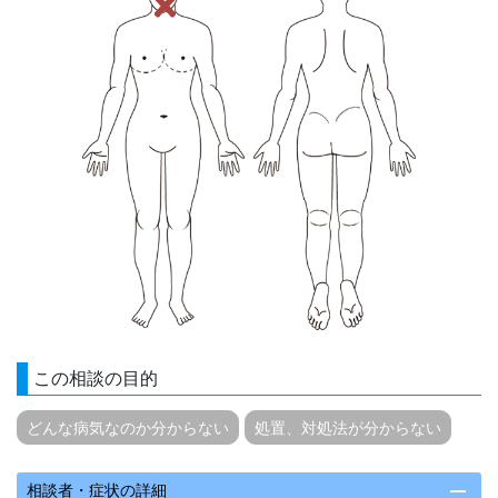
この相談の目的
どんな病気なのか分からない
処置、対処法が分からない
remove
相談者・症状の詳細