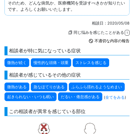
そのため、どんな病気か、医療機関を受診すべきかが知りたい
です。よろしくお願いいたします。
相談日：2020/05/08
同じ悩みを感じたことがある
bookmarks
1
not_interested
不適切な内容の報告
相談者が特に気になっている症状
微熱が続く
慢性的な頭痛・頭重
ストレスを感じる
相談者が感じているその他の症状
微熱がある
急なほてりがある
ふらふら揺れるようなめまい
起きられない・いつも眠い
だるい・倦怠感がある
(
全てをみる
)
この相談者が異常を感じている部位