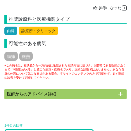
参考になった
thumb_up
1
推奨診療科と医療機関タイプ
内科
診療所・クリニック
可能性のある病気
頭痛
微熱
※この病名は、相談者から一方向的に送信された相談内容に基づき、回答者である医師があく
まで「可能性がある」と感じた病気・疾患名であり、正式な診断ではありません。あなた自
身の体調について気になる点がある場合、本サイトのコンテンツのみで判断せず、必ず医師
の診察を受けて判断してください。
add
医師からのアドバイス詳細
2件目の回答