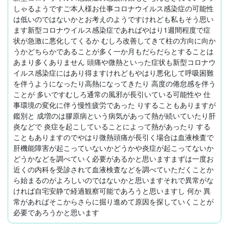
しゃるようですご本人様お仕事コロナウイルス感染症の可能性
は低いのではないかとお考えのようですけれども私もそう思い
ます新型コロナウイルス感染症であればやはり1週間程度で症
状が急激に悪化してくるか むしろ改善してきて柱の方向に向か
うかどちらかであることが多く一か月もだらだらとすることは
あまり多くありません 頭痛や微熱といった症状も新型コロナウ
イルス感染症にはあり得ますけれどもやはり悪化して呼吸困難
を伴うようになったり高熱になってきたり 高度の倦怠感を伴う
ことが 多いですむしろ通常の風邪が長引いている可能性や 仕
事環境の変化に伴う慢性疲労であった りすることもありますが 
鑑別と 成増のは膠原病という病気があって熱が続いていたり肝
炎などで 炎症を起こしていることによって熱があったり する
こともありますのでやはり微熱頭痛が長引く場合は血液検査で
肝機能障害が起こっていないかどうかや炎症が起こってないか
どうかなどを調べていく必要があるかと思いますまずは一度お
近くの内科を受診されて血液検査などを調べていただくことか
ら始まるのがよろしいのではないかと思いますそれで異常がな
ければ自宅安静で経過観察可能であろうと思いますし 何か 異
常があればそこからさらに掘り進めて原因を探していくことが
必要であろうかと思います