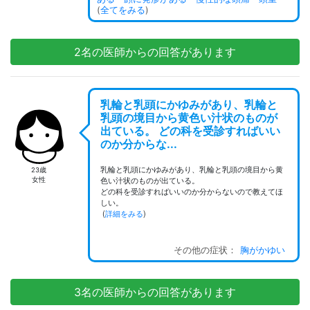
(
全てをみる
)
2
名の医師からの回答があります
乳輪と乳頭にかゆみがあり、乳輪と
乳頭の境目から黄色い汁状のものが
出ている。 どの科を受診すればいい
のか分からな...
乳輪と乳頭にかゆみがあり、乳輪と乳頭の境目から黄
23歳
色い汁状のものが出ている。

女性
どの科を受診すればいいのか分からないので教えてほ
しい。

 (
詳細をみる
)

その他の症状：
胸がかゆい
3
名の医師からの回答があります