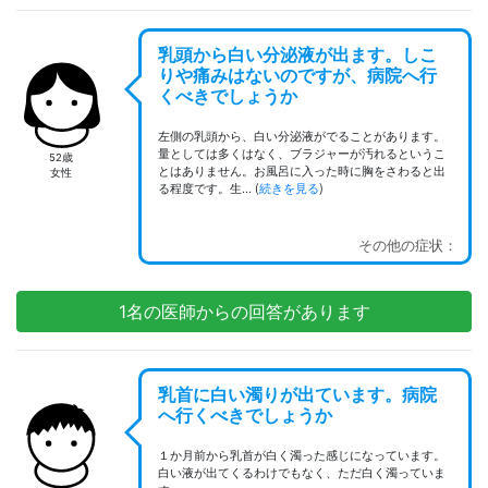
乳頭から白い分泌液が出ます。しこ
りや痛みはないのですが、病院へ行
くべきでしょうか
左側の乳頭から、白い分泌液がでることがあります。
量としては多くはなく、ブラジャーが汚れるというこ
52歳
とはありません。お風呂に入った時に胸をさわると出
女性
る程度です。生... (
続きを見る
)

その他の症状：
1
名の医師からの回答があります
乳首に白い濁りが出ています。病院
へ行くべきでしょうか
１か月前から乳首が白く濁った感じになっています。

白い液が出てくるわけでもなく、ただ白く濁っていま