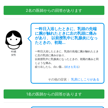
2
名の医師からの回答があります
一昨日入浴したときに、乳頭の先端
に腕が触れたときに左の乳頭に痛み
があり、 以前授乳中に乳腺炎になっ
たときの、初期...
一昨日入浴したときに、乳頭の先端に腕が触れたとき
40歳
に左の乳頭に痛みがあり、

女性
以前授乳中に乳腺炎になったときの、初期の痛みと同
じような痛み。

絞り出したら、白い脂... (
続きを見る
)

その他の症状：
乳房にしこりがある
1
名の医師からの回答があります