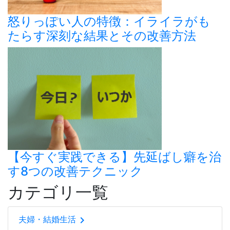
怒りっぽい人の特徴：イライラがも
たらす深刻な結果とその改善方法
【今すぐ実践できる】先延ばし癖を治
す8つの改善テクニック
カテゴリ一覧
chevron_right
夫婦・結婚生活