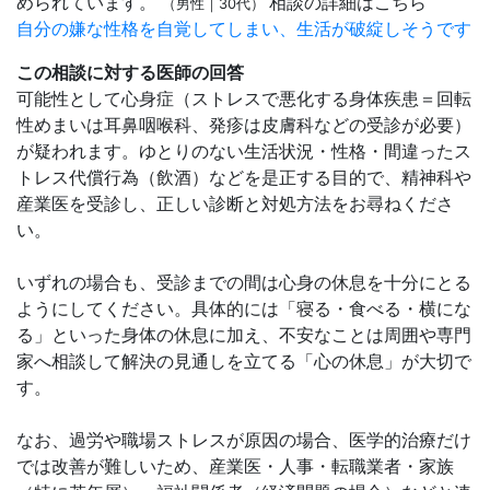
められています。
相談の詳細はこちら
（男性｜30代）
自分の嫌な性格を自覚してしまい、生活が破綻しそうです
この相談に対する医師の回答
可能性として心身症（ストレスで悪化する身体疾患＝回転
性めまいは耳鼻咽喉科、発疹は皮膚科などの受診が必要）
が疑われます。ゆとりのない生活状況・性格・間違ったス
トレス代償行為（飲酒）などを是正する目的で、精神科や
産業医を受診し、正しい診断と対処方法をお尋ねくださ
い。
いずれの場合も、受診までの間は心身の休息を十分にとる
ようにしてください。具体的には「寝る・食べる・横にな
る」といった身体の休息に加え、不安なことは周囲や専門
家へ相談して解決の見通しを立てる「心の休息」が大切で
す。
なお、過労や職場ストレスが原因の場合、医学的治療だけ
では改善が難しいため、産業医・人事・転職業者・家族