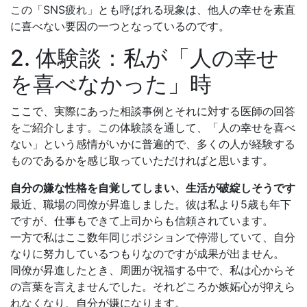
この「SNS疲れ」とも呼ばれる現象は、他人の幸せを素直
に喜べない要因の一つとなっているのです。
2. 体験談：私が「人の幸せ
を喜べなかった」時
ここで、実際にあった相談事例とそれに対する医師の回答
をご紹介します。この体験談を通して、「人の幸せを喜べ
ない」という感情がいかに普遍的で、多くの人が経験する
ものであるかを感じ取っていただければと思います。
自分の嫌な性格を自覚してしまい、生活が破綻しそうです
最近、職場の同僚が昇進しました。彼は私より5歳も年下
ですが、仕事もできて上司からも信頼されています。
一方で私はここ数年同じポジションで停滞していて、自分
なりに努力しているつもりなのですが成果が出ません。
同僚が昇進したとき、周囲が祝福する中で、私は心からそ
の言葉を言えませんでした。それどころか嫉妬心が抑えら
れなくなり、自分が嫌になります。